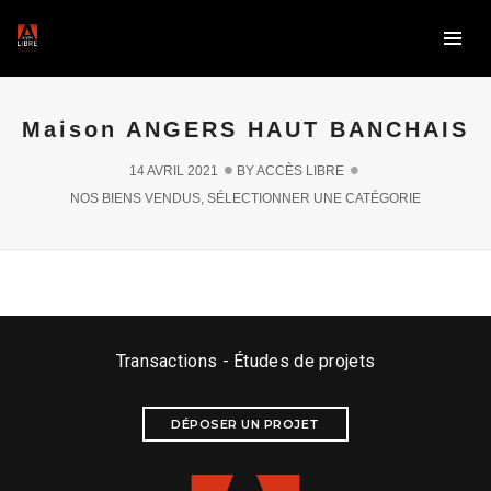
Maison ANGERS HAUT BANCHAIS
14 AVRIL 2021
BY
ACCÈS LIBRE
NOS BIENS VENDUS
,
SÉLECTIONNER UNE CATÉGORIE
LE LION D’ANGERS
Appartement type LOFT de
CENTRE
95 m2
Transactions - Études de projets
DÉPOSER UN PROJET