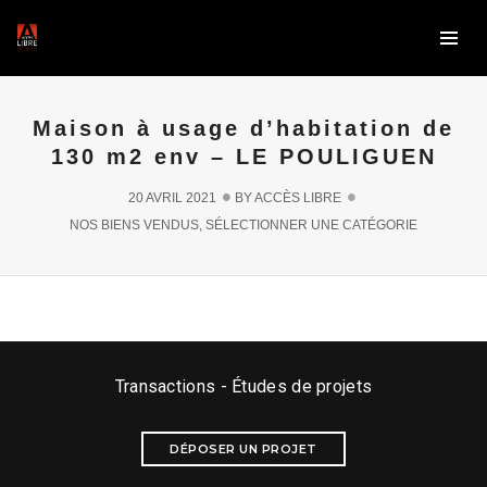
Maison à usage d’habitation de
130 m2 env – LE POULIGUEN
20 AVRIL 2021
BY
ACCÈS LIBRE
NOS BIENS VENDUS
,
SÉLECTIONNER UNE CATÉGORIE
MAISON DE STANDING À
Maison/Atelier de 115 m2
RÉHABILITER – SAILLÉ
env – LE POULIGUEN
Transactions - Études de projets
DÉPOSER UN PROJET